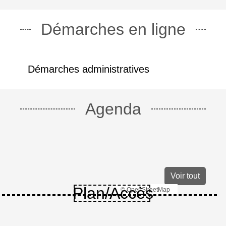
Démarches en ligne
Démarches administratives
Agenda
Voir tout
Plan/Accès
© OpenStreetMap
Contacts